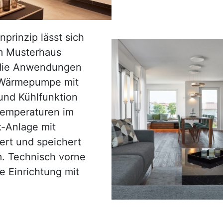
prinzip lässt sich
Im Musterhaus
 die Anwendungen
t-Wärmepumpe mit
nd Kühlfunktion
 Temperaturen im
k-Anlage mit
ert und speichert
. Technisch vorne
ie Einrichtung mit