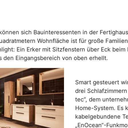
können sich Bauinteressenten in der Fertighau
uadratmetern Wohnfläche ist für große Familie
ight: Ein Erker mit Sitzfenstern über Eck beim
s den Eingangsbereich von oben erhellt.
Smart gesteuert wi
drei Schlafzimmern
tec“, dem unterne
Home-System. Es k
kabelgebundene Tec
„EnOcean“-Funkmo