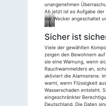
unangenehmen Überraschun
Ab jetzt ist es Aufgabe d
der Wecker angeschaltet un
S
D
e
e
Sicher ist siche
n
r
s
H
Viele der gewählten Kompo
o
a
zeigen den Bewohnern auf e
r
u
e
s
sie eine Warnung, wenn sic
n
h
Rauchwarnmelders an, schal
i
e
aktiviert die Alarmsirene. 
n
r
warnt, wenn Flüssigkeit aus
f
r
o
w
Wasserschaden entsteht. Si
r
ü
eingeschränkter Berechtigun
m
n
Deutschland. Die Daten si