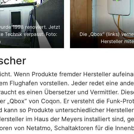
urde 1998 renoviert. Jetzt
e Technik verpasst. Foto:
Die „Qbox“ (links) vern
n
Hersteller mit
scher
nicht. Wenn Produkte fremder Hersteller aufein
nem Flughafen vorstellen. Jeder redet eine and
braucht es einen Übersetzer und Vermittler. Di
er „Qbox“ von Coqon. Er versteht die Funk-Pro
 kann so Produkte unterschiedlicher Herstelle
rsteller im Haus der Meyers installiert sind, g
ren von Netatmo, Schaltaktoren für die Innen