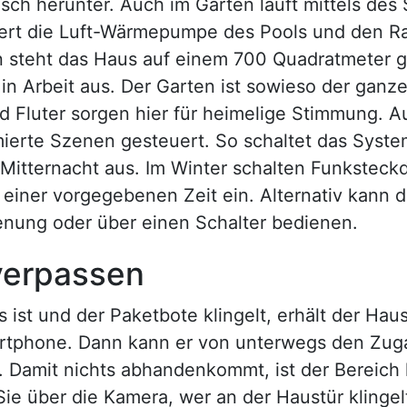
tisch herunter. Auch im Garten läuft mittels d
uert die Luft-Wärmepumpe des Pools und den Ra
n steht das Haus auf einem 700 Quadratmeter g
 in Arbeit aus. Der Garten ist sowieso der ganze
d Fluter sorgen hier für heimelige Stimmung. 
ierte Szenen gesteuert. So schaltet das Syst
Mitternacht aus. Im Winter schalten Funksteck
iner vorgegebenen Zeit ein. Alternativ kann d
enung oder über einen Schalter bedienen.
verpassen
ist und der Paketbote klingelt, erhält der Hau
rtphone. Dann kann er von unterwegs den Zug
. Damit nichts abhandenkommt, ist der Bereich
e über die Kamera, wer an der Haustür klingelt