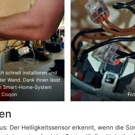
 schnell installieren und
der Wand. Dank ihnen lässt
dem Smart-Home-System
o: Coqon
Fo
ien
aus: Der Helligkeitssensor erkennt, wenn die So