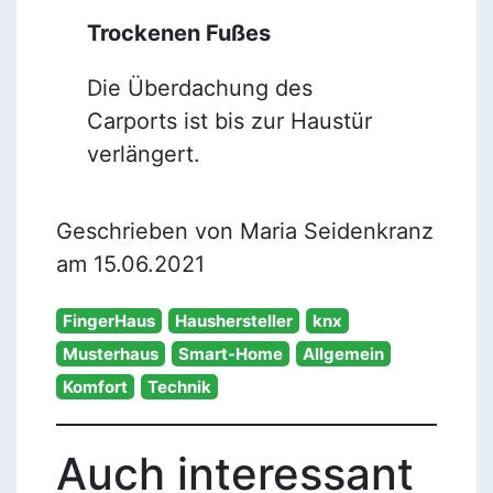
Trockenen Fußes
Die Überdachung des
Carports ist bis zur Haustür
verlängert.
Geschrieben von Maria Seidenkranz
am 15.06.2021
FingerHaus
Haushersteller
knx
Musterhaus
Smart-Home
Allgemein
Komfort
Technik
Auch interessant