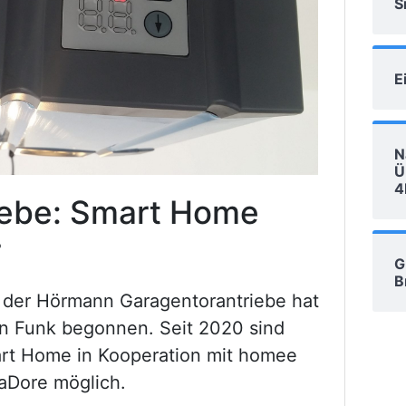
S
E
N
Ü
4
ebe: Smart Home
r
G
B
n der Hörmann Garagentorantriebe hat
n Funk begonnen. Seit 2020 sind
rt Home in Kooperation mit homee
taDore möglich.