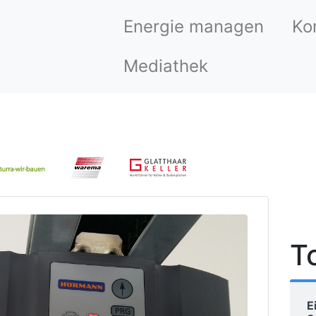
Energie managen
Ko
Mediathek
T
E