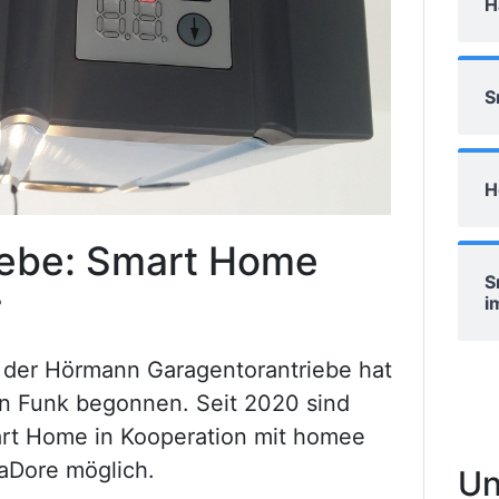
H
S
H
ebe: Smart Home
S
r
i
n der Hörmann Garagentorantriebe hat
n Funk begonnen. Seit 2020 sind
rt Home in Kooperation mit homee
taDore möglich.
Un