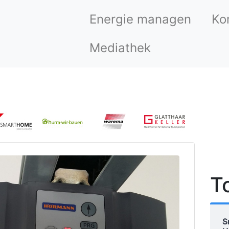
Energie managen
Ko
Mediathek
T
S