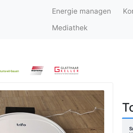
Energie managen
Ko
Mediathek
T
S