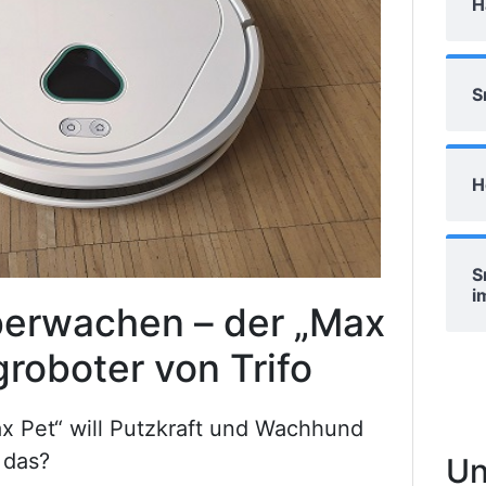
H
S
H
S
i
erwachen – der „Max
roboter von Trifo
x Pet“ will Putzkraft und Wachhund
 das?
Un