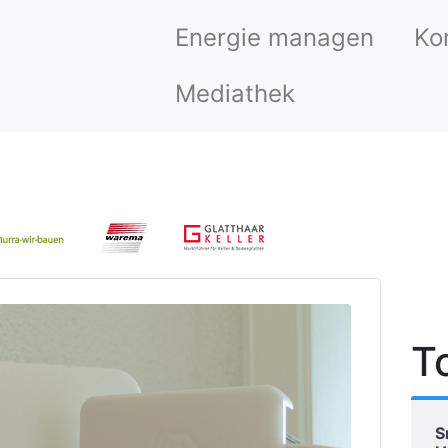
Energie managen
Ko
Mediathek
T
S