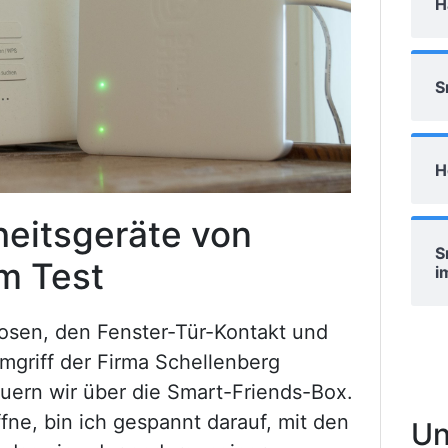
H
S
H
heitsgeräte von
S
m Test
i
osen, den Fenster-Tür-Kontakt und
mgriff der Firma Schellenberg
euern wir über die Smart-Friends-Box.
fne, bin ich gespannt darauf, mit den
Un