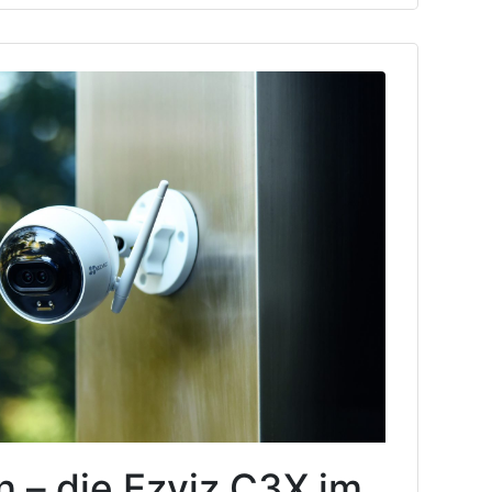
 – die Ezviz C3X im