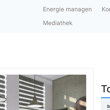
Energie managen
Ko
Mediathek
T
S