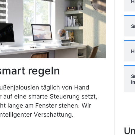
H
S
H
smart regeln
S
i
ußenjalousien täglich von Hand
 auf eine smarte Steuerung setzt,
ht lange am Fenster stehen. Wir
intelligenter Verschattung.
Un